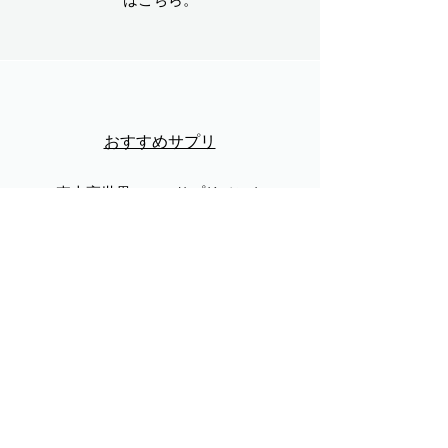
おすすめサプリ
売上高世界No.1のサプリメント
の紹介はこちら。
​トップページ
トップページに戻ります。